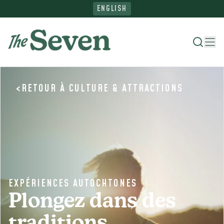
ENGLISH
<
RETOUR À
CULTURE & ATTRACTIONS
Où séjourner
Quoi faire
Parcourez le Nord
EXPÉRIENCES AUTOCHTONES
Planifiez votre voyage
Plongez dans des