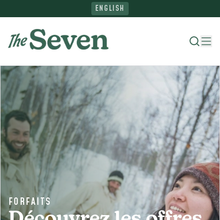
ENGLISH
Où séjourner
Quoi faire
Parcourez le Nord
Planifiez votre voyage
FORFAITS