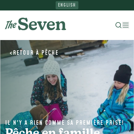
ENGLISH
<
RETOUR À
PÊCHE
Où séjourner
Quoi faire
Parcourez le Nord
Planifiez votre voyage
IL N'Y A RIEN COMME SA PREMIÈRE PRISE!