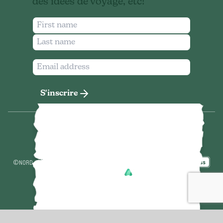
des idées de voyage, etc!
S'inscrire
©
NORD-EST DE L’ONTARIO THE SEVEN
2026
RÉALISÉ PAR
ACTIVÉE PAR