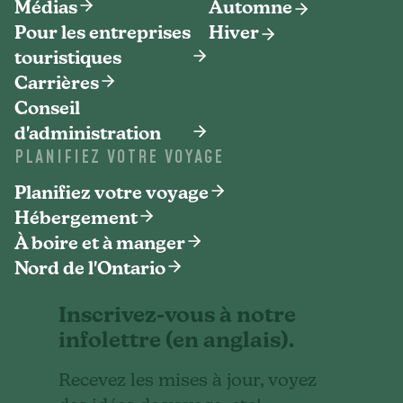
Médias
Automne
Pour les entreprises
Hiver
touristiques
Carrières
Conseil
d'administration
PLANIFIEZ VOTRE VOYAGE
Planifiez votre voyage
Hébergement
À boire et à manger
Nord de l'Ontario
Inscrivez-vous à notre
infolettre (en anglais).
Recevez les mises à jour, voyez