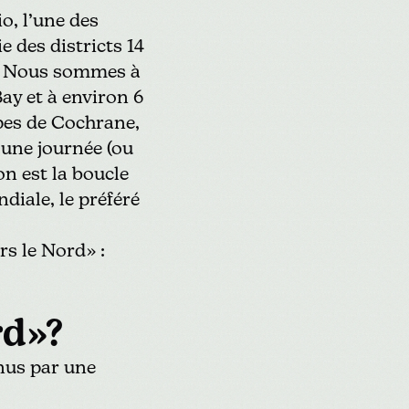
o, l’une des
 des districts 14
 Nous sommes à
ay et à environ 6
pes de Cochrane,
 une journée (ou
on est la
boucle
diale, le préféré
rs le Nord» :
ord»?
nus par une