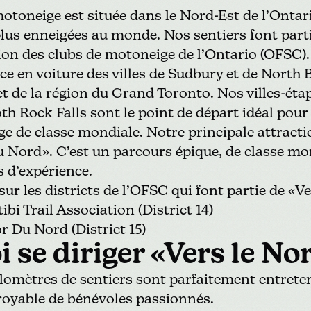
otoneige est située dans le Nord-Est de l’Ontari
plus enneigées au monde. Nos sentiers font partie
tion des clubs de motoneige de l’Ontario
(OFSC).
ce en voiture des villes de Sudbury et de North B
t de la région du Grand Toronto. Nos villes-éta
 Rock Falls sont le point de départ idéal pour
ge de classe mondiale. Notre principale attracti
du Nord»
. C’est un parcours épique, de classe mon
 d’expérience.
 sur
les districts de l’OFSC
qui font partie de «Ve
bi Trail Association (District 14)
 Du Nord (District 15)
 se diriger «Vers le N
ilomètres de sentiers sont parfaitement entrete
yable de bénévoles passionnés.