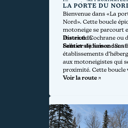
1
APPROXIMATEL
JOURNÉE
710 KM LOOP
LA PORTE DU NO
Bienvenue dans «La port
Nord». Cette boucle épi
motoneige se parcourt e
Partez de Cochrane ou 
District:
15
Falls et séjournez dans
Sentier de liaison :
Sent
établissements d’héber
aux motoneigistes qui s
proximité. Cette boucle
des sentiers en forêt, ma
Voir la route
droits et longs, ainsi qu’
provincial Greenwater, l
parcs provinciaux à auto
de la motoneige.