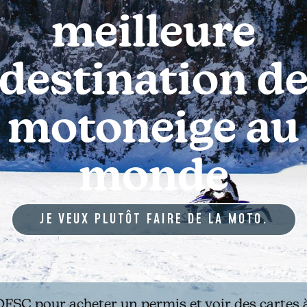
meilleure
destination d
motoneige au
monde
JE VEUX PLUTÔT FAIRE DE LA MOTO.
l'OFSC pour acheter un permis et voir des cartes à