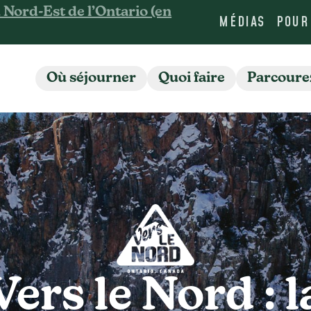
Nord-Est de l’Ontario (en
MÉDIAS
POUR
Où séjourner
Quoi faire
Parcoure
Vers le Nord : l