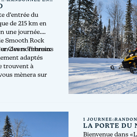
Y
RANDONNÉE EN
MOTONEIGE
RD
e d’entrée du
que de 215 km en
n une journée.
de Smooth Rock
 l’un des nombreux
ier C vers Timmins
gement adaptés
e trouvent à
 vous mènera sur
gnifiques, larges,
à la lisière du parc
’un des rares
riser la pratique
1 JOURNÉE
RANDON
LA PORTE DU
Bienvenue dans «L