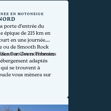
NÉE EN MOTONEIGE
 NORD
a porte d’entrée du
e épique de 215 km en
ourt en une journée.
ne ou de Smooth Rock
 dans l’un des nombreux
:
Sentier C vers Timmins
hébergement adaptés
qui se trouvent à
boucle vous mènera sur
êt, magnifiques, larges,
si qu’à la lisière du parc
ter, l’un des rares
à autoriser la pratique