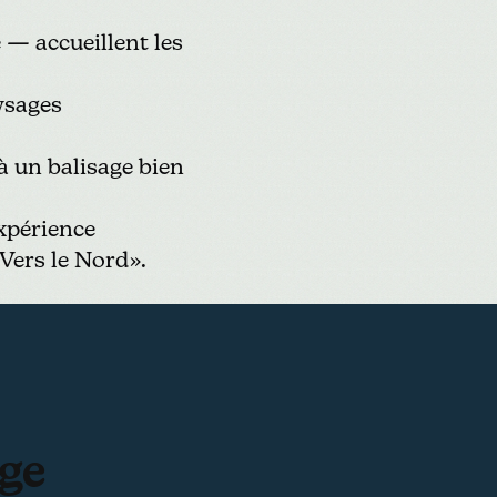
 — accueillent les
ysages
 à un balisage bien
expérience
Vers le Nord».
ge