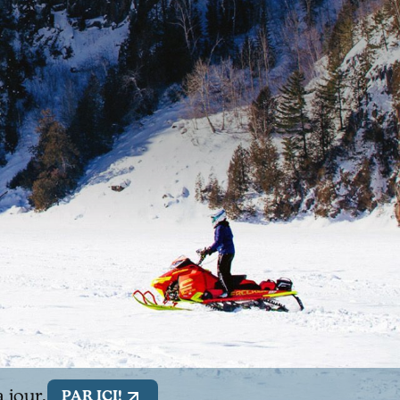
e
 jour.
PAR ICI!