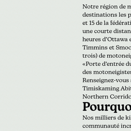
Notre région de m
destinations les 
et 15 de
la fédéra
une courte distan
heures d’Ottawa e
Timmins et Smooth
trois) de motonei
«Porte d’entrée 
des motoneigistes
Renseignez-vous
Timiskaming Abiti
Northern Corridor
Pourquoi
Nos milliers de k
communauté incro