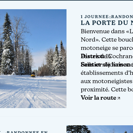
1 JOURNÉE
RANDON
LA PORTE DU
Bienvenue dans «L
Nord». Cette boucl
motoneige se parc
Partez de Cochra
District:
15
Falls et séjournez
Sentier de liaison 
établissements d’
aux motoneigistes 
proximité. Cette 
des sentiers en for
Voir la route
droits et longs, ain
provincial Greenwa
parcs provinciaux 
de la motoneige.